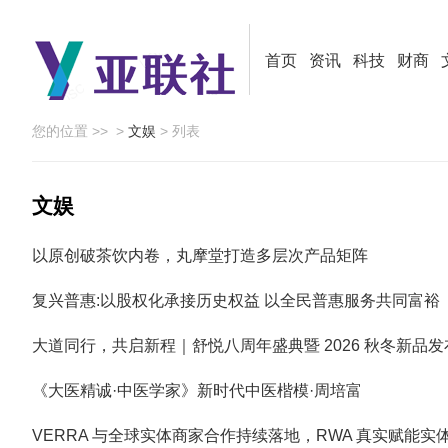
首页
资讯
科技
财商
您的位置 >>
>
文娱
> 列表
文娱
以原创破茶饮内卷，丸摩堂打造多层次产品矩阵
复兴普惠:以股权化承接历史权益 以全民普惠服务共同富裕
大道同行，共启新程｜舒悦八周年盛典暨 2026 秋冬新品
《大医精诚·中医学家》新时代中医楷模·周培富
VERRA 与全球实体商家合作持续落地，RWA 真实赋能实