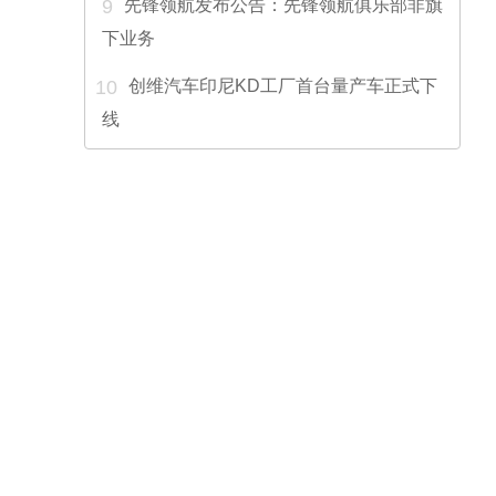
9
先锋领航发布公告：先锋领航俱乐部非旗
下业务
10
创维汽车印尼KD工厂首台量产车正式下
线