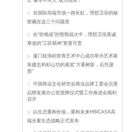
让“修车不求人”成为现实！
4
在国际高端市场一路长虹，理想卫浴的秘
密藏在这三个问题里
5
在“价格战”的熊熊战火中，理想卫浴真诚
厚道的“工匠精神”更显可贵
6
厦门鼓浪屿世青艺术中心成功举办艺术家
朱建忠和杉山功的展览"方看树影，石托屋
形”
7
中国商业文化研究会商业品牌工委会沉香
品牌发展办公室授牌仪式暨工作推进会顺利
召开
8
以生态重构价值，重构未来HBICASA高
端全案生态战略正式发布