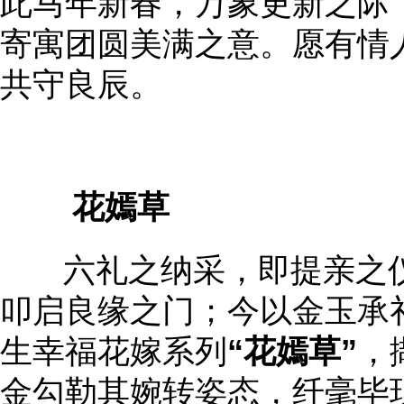
此马年新春，万象更新之际
寄寓团圆美满之意。愿有情
共守良辰。
花嫣草
六礼之纳采，即提亲之仪
叩启良缘之门；今以金玉承
生幸福花嫁系列
“花嫣草”
，
金勾勒其婉转姿态，纤毫毕