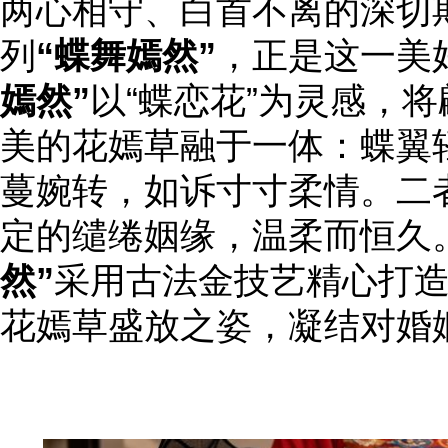
两心相守、白首不离的深切
列
“蝶舞嫣然”
，正是这一美
嫣然”
以“蝶恋花”为灵感，
美的花嫣草融于一体：蝶翼
蔓婉转，如诉寸寸柔情。二
定的缱绻姻缘，温柔而恒久
然”
采用古法金技艺精心打
花嫣草盛放之姿，凝结对婚