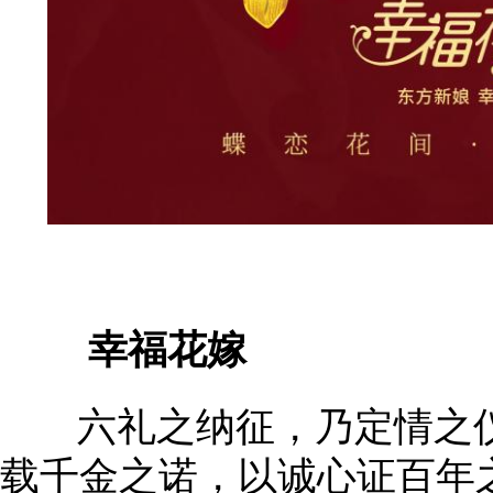
幸福花嫁
六礼之纳征，乃定情之仪
载千金之诺，以诚心证百年