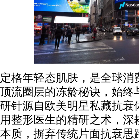
定格年轻态肌肤，是全球消
顶流圈层的冻龄秘诀，始终
研针源自欧美明星私藏抗衰
用整形医生的精研之术，深
本质，摒弃传统片面抗衰思